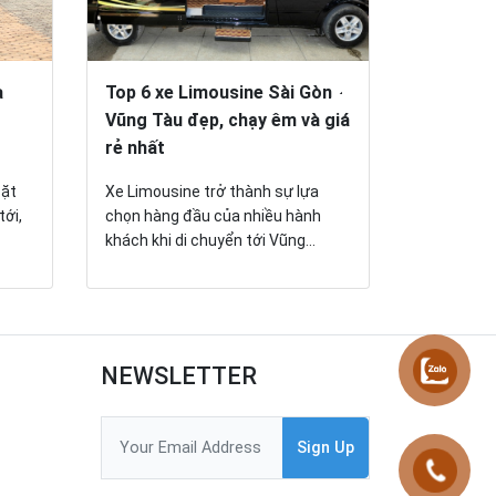
a
Top 6 xe Limousine Sài Gòn -
Đặt vé x
Vũng Tàu đẹp, chạy êm và giá
Gòn onlin
rẻ nhất
170.000
đặt
Xe Limousine trở thành sự lựa
Đặt vé xe 
tới,
chọn hàng đầu của nhiều hành
với các dò
khách khi di chuyển tới Vũng...
tiện nghi hi
NEWSLETTER
Sign Up