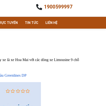
1900599997
TRỰC TUYẾN
TIN TỨC
LIÊN HỆ
 say xe là xe Hoa Mai với các dòng xe Limousine 9 chỗ
àu Greenlines DP