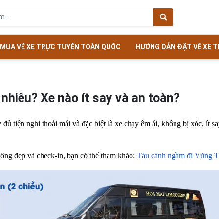
MUA VÉ XE TRỰC TUYẾN TOÀN QUỐC
HƯỚNG DẪN ĐẶT VÉ XE 
nhiêu? Xe nào ít say và an toàn?
 đủ tiện nghi thoải mái và đặc biệt là xe chạy êm ái, không bị xóc, ít
ng đẹp và check-in, bạn có thể tham khảo:
Tàu cánh ngầm đi Vũng T