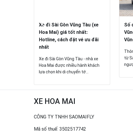
Ra Côn
Xe đi Sài Gòn Vũng Tàu (xe
Số 
Hoa Mai) giá tốt nhất:
Vũn
Hotline, cách đặt vé ưu đãi
Vũn
 bao nhiêu
nhất
ra Côn
Thôn
...
từ S
Xe đi Sài Gòn Vũng Tàu - nhà xe
ngược
Hoa Mai được nhiều hành khách
lựa chọn khi di chuyển tớ...
XE HOA MAI
CÔNG TY TNHH SAOMAIFLY
Mã số thuế: 3502517742