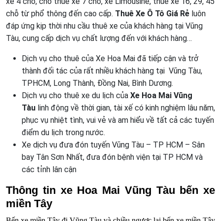
xe 4 chỗ, cho thuê xe 7 chỗ, xe Limousine, thuê xe 16, 29, 45
chỗ từ phổ thông đến cao cấp.
Thuê Xe Ô Tô Giá Rẻ
luôn
đáp ứng kịp thời nhu cầu thuê xe của khách hàng tại Vũng
Tàu, cung cấp dịch vụ chất lượng đến với khách hàng…
Dịch vụ cho thuê của Xe Hoa Mai đã tiếp cận và trở
thành đối tác của rất nhiều khách hàng tại Vũng Tàu,
TPHCM, Long Thành, Đồng Nai, Bình Dương.
Dịch vụ cho thuê xe du lịch của
Xe Hoa Mai Vũng
Tàu
linh động về thời gian, tài xế có kinh nghiệm lâu năm,
phục vụ nhiệt tình, vui vẻ và am hiểu về tất cả các tuyến
điểm du lịch trong nước.
Xe dịch vụ đưa đón tuyến Vũng Tàu – TP HCM – Sân
bay Tân Sơn Nhất, đưa đón bệnh viện tại TP HCM và
các tỉnh lân cận
Thông tin xe Hoa Mai Vũng Tàu bến xe
miền Tây
Bến xe miền Tây đi Vũng Tàu và chiều ngược lại bến xe miền Tây